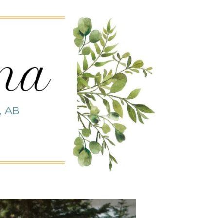
nna
, AB